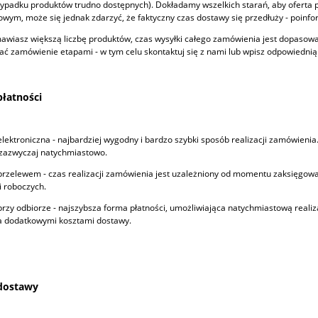
zypadku produktów trudno dostępnych). Dokładamy wszelkich starań, aby ofert
ym, może się jednak zdarzyć, że faktyczny czas dostawy się przedłuży - poinfo
mawiasz większą liczbę produktów, czas wysyłki całego zamówienia jest dopasow
ać zamówienie etapami - w tym celu skontaktuj się z nami lub wpisz odpowiedn
łatności
elektroniczna - najbardziej wygodny i bardzo szybki sposób realizacji zamówieni
 zazwyczaj natychmiastowo.
przelewem - czas realizacji zamówienia jest uzależniony od momentu zaksięgowa
 roboczych.
przy odbiorze - najszybsza forma płatności, umożliwiająca natychmiastową reali
a dodatkowymi kosztami dostawy.
dostawy