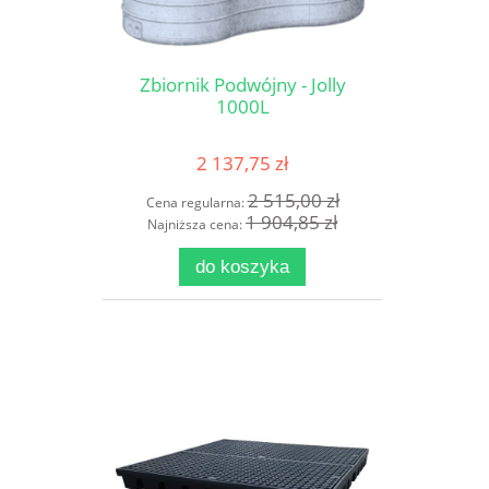
Zbiornik Podwójny - Jolly
1000L
2 137,75 zł
2 515,00 zł
Cena regularna:
1 904,85 zł
Najniższa cena:
do koszyka