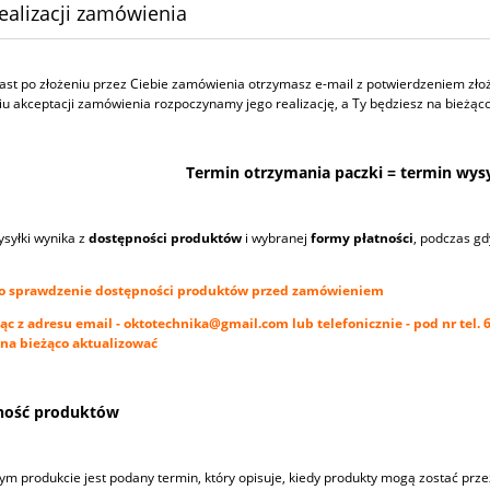
ealizacji zamówienia
st po złożeniu przez Ciebie zamówienia otrzymasz e-mail z potwierdzeniem złożo
u akceptacji zamówienia rozpoczynamy jego realizację, a Ty będziesz na bieżąc
Termin otrzymania paczki = termin wysy
syłki wynika z
dostępności produktów
i wybranej
formy płatności
, podczas gd
o sprawdzenie dostępności produktów przed zamówieniem
ąc z adresu email -
oktotechnika@gmail.com
lub telefonicznie - pod nr tel
a bieżąco aktualizować
ność produktów
ym produkcie jest podany termin, który opisuje, kiedy produkty mogą zostać prze