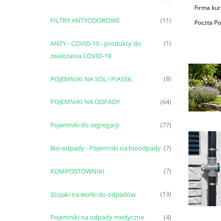
Firma kur
FILTRY ANTYODOROWE
(11)
Poczta Po
ANTY - COVID-19 - produkty do
(1)
zwalczania COVID-19
POJEMNIKI NA SÓL i PIASEK
(8)
POJEMNIKI NA ODPADY
(64)
Pojemniki do segregacji
(77)
Bio-odpady - Pojemniki na bioodpady
(7)
KOMPOSTOWNIKI
(7)
Stojaki na worki do odpadów
(13)
Pojemniki na odpady medyczne
(4)