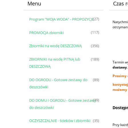
Menu
Czas r
Program "MOJA WODA" - PROPOZYCJE
(27)
Natychmia
otrzymani
PROMOCJA zbiorniki
(117)
Zbiorniki na wodę DESZCZOWĄ
(356)
ZBIORNIKI na wodę PITNĄ lub
(189)
Termin wy
DESZCZOWĄ
dostawy
.
Prosimy 
DO OGRODU - Gotowe zestawy do
(89)
korzystaj
deszczówki
możemy n
DO DOMU I OGRODU - Gotowe zestawy
(39)
do deszczówki
Dostęp
OCZYSZCZALNIE - ścieków i zbiorniki
(35)
Przy każd