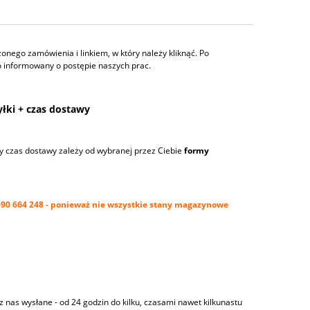
nego zamówienia i linkiem, w który należy kliknąć. Po
o informowany o postępie naszych prac.
łki + czas dostawy
y czas dostawy zależy od wybranej przez Ciebie
formy
. 690 664 248 - ponieważ nie wszystkie stany magazynowe
z nas wysłane - od 24 godzin do kilku, czasami nawet kilkunastu