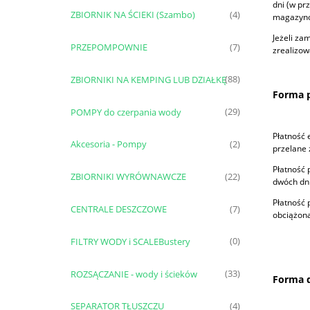
dni (w pr
ZBIORNIK NA ŚCIEKI (Szambo)
(4)
magazynow
Jeżeli za
PRZEPOMPOWNIE
(7)
zrealizow
ZBIORNIKI NA KEMPING LUB DZIAŁKĘ
(88)
Forma p
POMPY do czerpania wody
(29)
Płatność 
Akcesoria - Pompy
(2)
przelane
Płatność 
ZBIORNIKI WYRÓWNAWCZE
(22)
dwóch dni
Płatność 
CENTRALE DESZCZOWE
(7)
obciążon
FILTRY WODY i SCALEBustery
(0)
ROZSĄCZANIE - wody i ścieków
(33)
Forma 
SEPARATOR TŁUSZCZU
(4)