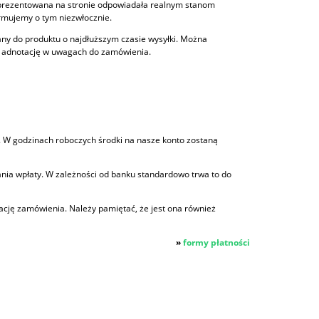
a prezentowana na stronie odpowiadała realnym stanom
rmujemy o tym niezwłocznie.
any do produktu o najdłuższym czasie wysyłki. Można
ią adnotację w uwagach do zamówienia.
a. W godzinach roboczych środki na nasze konto zostaną
nia wpłaty. W zależności od banku standardowo trwa to do
zację zamówienia. Należy pamiętać, że jest ona również
»
formy płatności