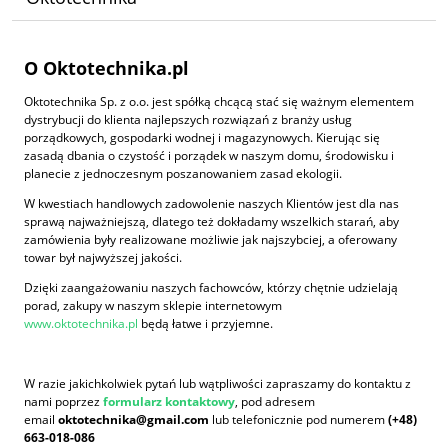
O Oktotechnika.pl
Oktotechnika Sp. z o.o. jest spółką chcącą stać się ważnym elementem
dystrybucji do klienta najlepszych rozwiązań z branży usług
porządkowych, gospodarki wodnej i magazynowych. Kierując się
zasadą dbania o czystość i porządek w naszym domu, środowisku i
planecie z jednoczesnym poszanowaniem zasad ekologii.
W kwestiach handlowych zadowolenie naszych Klientów jest dla nas
sprawą najważniejszą, dlatego też dokładamy wszelkich starań, aby
zamówienia były realizowane możliwie jak najszybciej, a oferowany
towar był najwyższej jakości.
Dzięki zaangażowaniu naszych fachowców, którzy chętnie udzielają
porad, zakupy w naszym sklepie internetowym
www.oktotechnika.pl
będą łatwe i przyjemne.
W razie jakichkolwiek pytań lub wątpliwości zapraszamy do kontaktu z
nami poprzez
formularz kontaktowy
, pod adresem
email
oktotechnika@gmail.com
lub telefonicznie pod numerem
(+48)
663-018-086