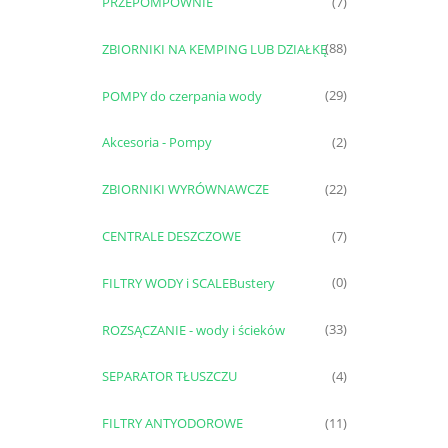
PRZEPOMPOWNIE
(7)
ZBIORNIKI NA KEMPING LUB DZIAŁKĘ
(88)
POMPY do czerpania wody
(29)
Akcesoria - Pompy
(2)
ZBIORNIKI WYRÓWNAWCZE
(22)
CENTRALE DESZCZOWE
(7)
FILTRY WODY i SCALEBustery
(0)
ROZSĄCZANIE - wody i ścieków
(33)
SEPARATOR TŁUSZCZU
(4)
FILTRY ANTYODOROWE
(11)