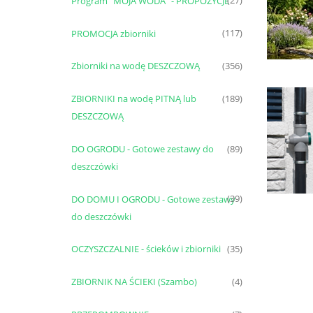
Program "MOJA WODA" - PROPOZYCJE
(27)
PROMOCJA zbiorniki
(117)
Zbiorniki na wodę DESZCZOWĄ
(356)
ZBIORNIKI na wodę PITNĄ lub
(189)
DESZCZOWĄ
DO OGRODU - Gotowe zestawy do
(89)
deszczówki
DO DOMU I OGRODU - Gotowe zestawy
(39)
do deszczówki
OCZYSZCZALNIE - ścieków i zbiorniki
(35)
ZBIORNIK NA ŚCIEKI (Szambo)
(4)