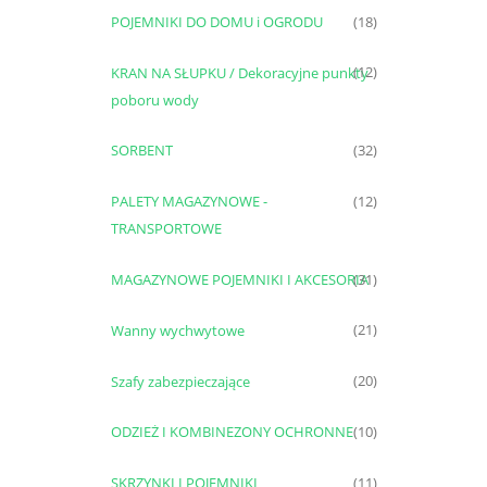
POJEMNIKI DO DOMU i OGRODU
(18)
KRAN NA SŁUPKU / Dekoracyjne punkty
(12)
poboru wody
SORBENT
(32)
PALETY MAGAZYNOWE -
(12)
TRANSPORTOWE
MAGAZYNOWE POJEMNIKI I AKCESORIA
(31)
Wanny wychwytowe
(21)
Szafy zabezpieczające
(20)
ODZIEŻ I KOMBINEZONY OCHRONNE
(10)
SKRZYNKI I POJEMNIKI
(11)