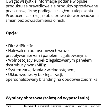
Uwaga: wszystkie informacje podane w opisie
produktu są prawidłowe ale produkty sprzedawane
przez naszą firmę podlegają ciągłemu ulepszeniu.
Producent zastrzega sobie prawo do wprowadzania
zmian bez powiadomienia o nich.
Opcje:
• Filtr AdBlue®;
• Nalewak do aut osobowych wraz z
przepływomierzem i panelem legalizowanym;
• Wolnostojący słupek z legalizowanym panelem
dystrybucyjnym (MID);
• System zarządzania z wielodostępem;
• Układ wydawczy bez legalizacji;
Spersonalizowany branding na obudowie zbiornika
Wymiary obrazowe (zależą od wyposażenia)
TYP
MODEL
MODEL
MODEL
MODEL
MODEL
MODEL