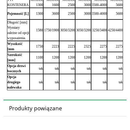
KONTENERA
1300
1600
2500
3000
3500-4000
5600
Pojemność [L]
1300
3600
2500
3000
3500-4000
5600
Długość [mm]
Wymiary
1580
1750/1900
3050/3200
3050/3200
3250/3400
4250/4400
zależne od opcji
wyposażenia.
Wysokość
1750
2223
2225
2325
2275
2275
[mm
Szerokość
1100
1200
1200
1200
1200
1200
[mm]
Opcja drzwi
tak
tak
tak
tak
tak
tak
bocznych
Opcja
drugiego
tak
tak
tak
tak
tak
tak
nalewaka
Produkty powiązane