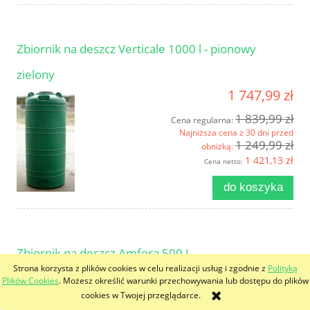
Zbiornik na deszcz Verticale 1000 l - pionowy
zielony
1 747,99 zł
1 839,99 zł
Cena regularna:
Najniższa cena z 30 dni przed
1 249,99 zł
obniżką:
1 421,13 zł
Cena netto:
do koszyka
Zbiornik na deszcz Amfora 500 L
Strona korzysta z plików cookies w celu realizacji usług i zgodnie z
Polityką
1 271,82 zł
Plików Cookies
. Możesz określić warunki przechowywania lub dostępu do plików
cookies w Twojej przeglądarce.
1 353,00 zł
Cena regularna: