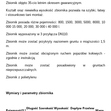
Zbiornik objęto
35-cio letnim okresem gwarancyjnym
.
Kształt oraz niewielka wysokość zbiornika pozwala na szybki, łatwy
i stosunkowo tani montaż.
Zbiornik posiada różne pojemności: 800, 1500, 3000, 5000, 8000, 10
000 15 000, 20 000, 30 000 i 40 000 l.
Zbiornik wyposażony w 3 przyłącza DN110.
Zbiornik może zostać przykryty naziomem gruntu o miąższości 1,5
m.
Zbiornik
może zostać obciążonym ruchem pojazdów kołowych
-
zgodnie z instrukcją.
Zbiornik
może zostać posadowiony w
gruntach
nieprzepuszczalnych
.
Zbiornik z polietylenu
Wymiary i parametry zbiornika
Długość
Szerokość
Wysokość
Dopływ
Przelew
Pojemność[L]
Waga