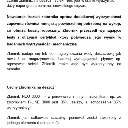
czemu zbiornik, na deszcz i ścieki Neo, jest w stanie wytrzymać
duży napór gruntu pomimo, niewielkiego ciężaru.
Nowatorski k
ształt zbiornika oprócz dodatkowej wytrzymałości
zapewnia również mniejszą powierzchnię potrzebną na wykop,
co obniża koszty robocizny. Zbiornik przeszedł wymagające
testy i otrzymał certyfikat który potwierdza jego wyniki w
badaniach wytrzymałości mechanicznej.
Zbiornik nadaje się tek do magazynowania wody deszczowej jak
również do magazynowania bardziej wymagających płynów, np.
agresywne ścieki. Zbiornik może więc być wykorzystany na
szambo.
Cechy zbiornika na deszcz
Zbiornik NEO 3000 l - w porównaniu z innymi zbiornikami np. ze
zbiornikiem F-LINE 3000 jest
35% lżejszy, a jednocześnie 35%
wytrzymalszy.
Zbiornik jest całkowicie szczelny, ponieważ został stworzony z
jednego elementu (brak łączeń).